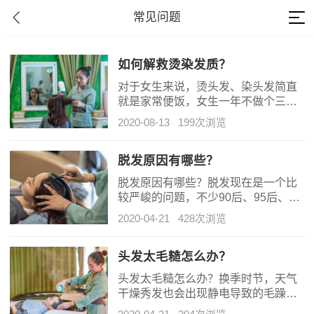
常见问题
如何解救烫染发质？
对于女生来说，烫头发、染头发简直
就是家常便饭，女生一年不做个三四
次头发，感觉都对不起自己的人民
2020-08-13
199次浏览
币。虽然烫染头发能让女生变美，但
也会带来很多问题，比如，你的发质
会越来越糟糕，头发会越来越干枯、
脱发原因有哪些？
细软，头皮会越来越不健康。那么，
脱发原因有哪些？脱发现在是一个比
我们要如何解决这些问题呢？做好以
较严峻的问题，不少90后、95后、甚
下3个步骤就行了。
至00后都怀疑是不是自己肾虚，要不
2020-04-21
428次浏览
要吃六味地黄丸？其实脱发的种类很
多，原因也各有不同。
头发太毛糙怎么办？
头发太毛糙怎么办？换季时节，天气
干燥秀发也会出现静电导致的毛躁问
题。静电真是对任何造型都会起到绝