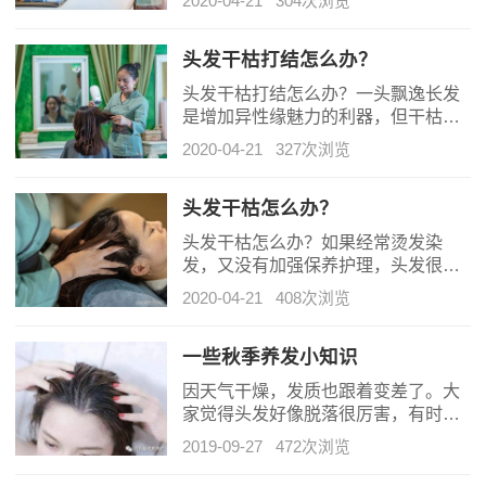
2020-04-21
304次浏览
对性的打击。试想干净的马尾不再利
落，淑女的披肩发不再飘逸，讨巧的
大波浪粘连成一片？来看全攻略，击
头发干枯打结怎么办？
退经典毛躁吧！
头发干枯打结怎么办？一头飘逸长发
是增加异性缘魅力的利器，但干枯打
结的头发则会为个人形象减分，还会
2020-04-21
327次浏览
影响自己的心情。接下来，随兴尚源
品牌一起来看看如何简单应对头发干
枯打结问题吧。
头发干枯怎么办？
头发干枯怎么办？如果经常烫发染
发，又没有加强保养护理，头发很容
易出现枯黄干燥易折断的状况，干枯
2020-04-21
408次浏览
毛躁的头发不仅影响发型的美感，也
会影响自己的心情。兴尚源品牌认
为：解决头发干枯问题，首先要做的
一些秋季养发小知识
事情就是注意给头发“施肥”，为头发补
因天气干燥，发质也跟着变差了。大
充足够的养料。
家觉得头发好像脱落很厉害，有时候
一抓就是一大把，除了面部肌肤，头
2019-09-27
472次浏览
发的健康也很重要。那秋季如何养发
护发呢？ 01水温的控制 先从