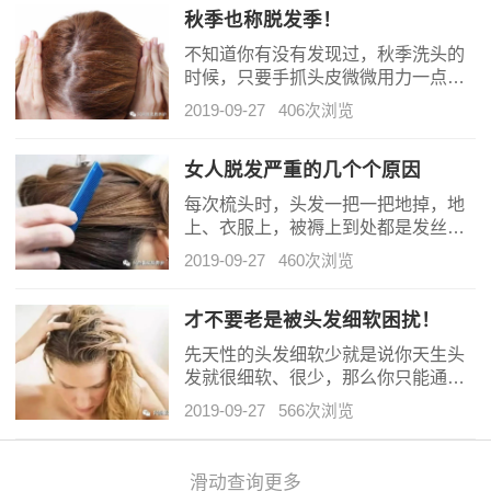
洗头开始，洗头发的手法一定要轻
秋季也称脱发季！
柔，用指头腹最饱满用揉搓按摩。不
不知道你有没有发现过，秋季洗头的
能用指尖抓挠。由于上及下的洗才能
时候，只要手抓头皮微微用力一点，
使毛鳞片闭合。 秋季气候干燥，
你张开你的手掌就会发现有发丝，而
干性和中性发质的洗发周期可以适当
2019-09-27
406次浏览
且还挺多。很多人就会为此担心了，
增长，同时应选择无硅和化学成分较
为什么会这么多掉发，这样掉下去我
少的专业洗护产品。 02、洗头以
怕会成为秃头。 其实在秋天，脱
女人脱发严重的几个个原因
按摩的要领进行
发的现象是正常的，秋天的时候大部
每次梳头时，头发一把一把地掉，地
分人都会有脱发的情况，只是一些人
上、衣服上，被褥上到处都是发丝，
比较轻一些人比较重罢了，所以不需
发际线越来越高，头发越来越稀少，
要太担心头发。秋季掉一些头发是一
2019-09-27
460次浏览
这时你开始慌了，下面为大家介绍女
件再正常不过的事情，不用担心太担
人掉头发的常见原因。 1、洗发时
心头发，到了春天这样的情况就会渐
在头发上打泡沫 扫盲：洗发水一
才不要老是被头发细软困扰！
渐好转了。 1
定要在手心打泡沫 这个误区大了
先天性的头发细软少就是说你天生头
去了，就像用洗面奶，先在手心揉出
发就很细软、很少，那么你只能通过
丰富泡沫，才会容易残留，更好地溶
一些发型、修饰的技巧来改善你的发
解污垢，洗发水也是一个道理。挤在
2019-09-27
566次浏览
质问题，可是大部分头发细软是后天
头发上再揉，首先头皮根部。其次，
形成的，随着年龄的增长头发变得很
泡沫是用来阻隔发丝摩擦的，靠揉头
细很软、发量变少。 头发变细和
发出泡沫，何来
滑动查询更多