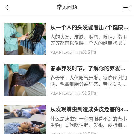
常见问题
从一个人的头发能看出7个健康问题
人的头发、皮肤、嘴唇、眼睛、指甲
等等都可以反映一个人的健康状况。
今天给大家分享一些比较实用的常
2020-10-12
118次浏览
识，教你们如何从头发来判断一个人
的身体健康。下次见到陌生人的时
候，大家不妨仔细观察观察。
春季养发时节，了解你的养发小知识
春天里，人体阳气升发，新陈代谢加
快，毛囊细胞分裂旺盛，春季头发生
长速度是秋冬季的1.62倍，同时毛囊
2020-10-12
117次浏览
生长所需的营养，如蛋白质、微量元
素等是秋冬季的3倍以上。头发是在这
个季节里生长的速度也是四季中最快
从发现螨虫到造成头皮危害的3个时期！
的。
什么是螨虫？一种肉眼看不到的微小
生物，喜欢吃油脂、发根、皮脂细胞
等为食物。现代毛发专家已经证实，